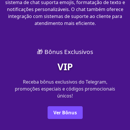
sistema de chat suporta emojis, formatação de texto e
notificações personalizáveis. O chat também oferece
integração com sistemas de suporte ao cliente para
atendimento mais eficiente.
🎁 Bônus Exclusivos
VIP
Receba bônus exclusivos do Telegram,
promoções especiais e códigos promocionais
únicos!
Ver Bônus