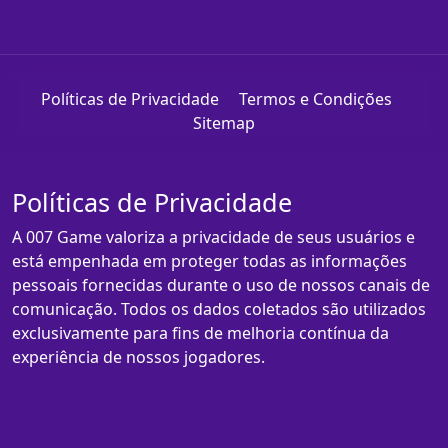
Políticas de Privacidade
Termos e Condições
Sitemap
Políticas de Privacidade
A 007 Game valoriza a privacidade de seus usuários e
está empenhada em proteger todas as informações
pessoais fornecidas durante o uso de nossos canais de
comunicação. Todos os dados coletados são utilizados
exclusivamente para fins de melhoria contínua da
experiência de nossos jogadores.