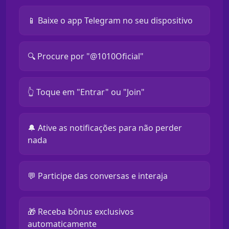
📱 Baixe o app Telegram no seu dispositivo
🔍 Procure por "@1010Oficial"
👆 Toque em "Entrar" ou "Join"
🔔 Ative as notificações para não perder
nada
💬 Participe das conversas e interaja
🎁 Receba bônus exclusivos
automaticamente