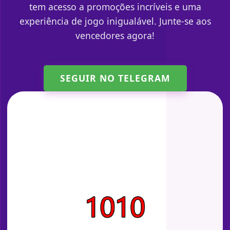
tem acesso a promoções incríveis e uma
experiência de jogo inigualável. Junte-se aos
vencedores agora!
SEGUIR NO TELEGRAM