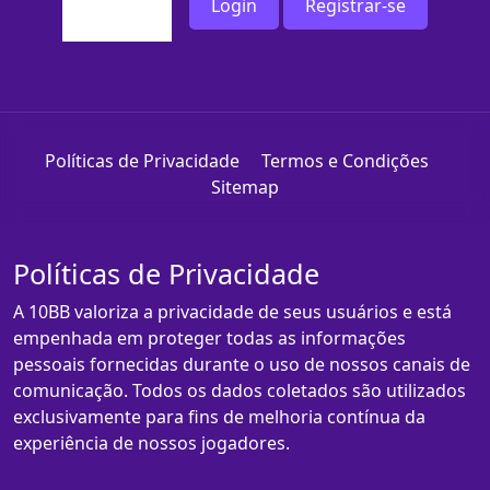
Login
Registrar-se
Políticas de Privacidade
Termos e Condições
Sitemap
Políticas de Privacidade
A 10BB valoriza a privacidade de seus usuários e está
empenhada em proteger todas as informações
pessoais fornecidas durante o uso de nossos canais de
comunicação. Todos os dados coletados são utilizados
exclusivamente para fins de melhoria contínua da
experiência de nossos jogadores.