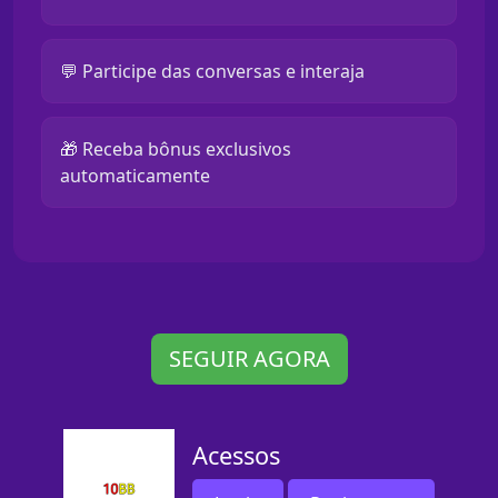
💬 Participe das conversas e interaja
🎁 Receba bônus exclusivos
automaticamente
SEGUIR AGORA
Acessos