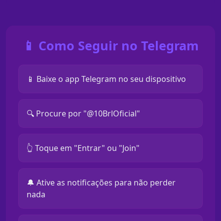
📱 Como Seguir no Telegram
📱 Baixe o app Telegram no seu dispositivo
🔍 Procure por "@10BrlOficial"
👆 Toque em "Entrar" ou "Join"
🔔 Ative as notificações para não perder
nada