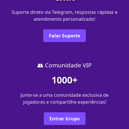
Suporte direto via Telegram, respostas rápidas e
atendimento personalizado!
Falar Suporte
👥 Comunidade VIP
1000+
Junte-se a uma comunidade exclusiva de
jogadores e compartilhe experiências!
Entrar Grupo