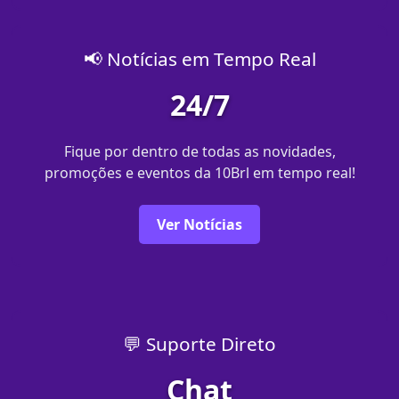
📢 Notícias em Tempo Real
24/7
Fique por dentro de todas as novidades,
promoções e eventos da 10Brl em tempo real!
Ver Notícias
💬 Suporte Direto
Chat