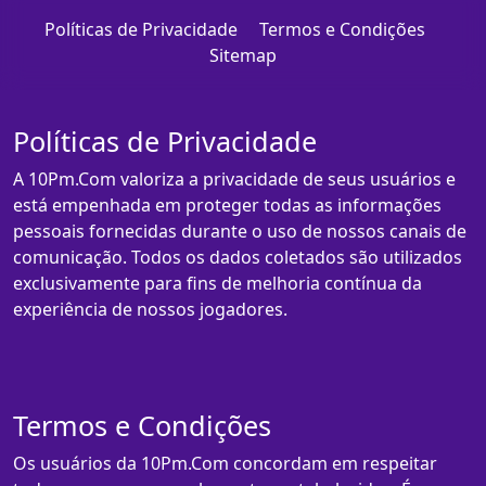
Políticas de Privacidade
Termos e Condições
Sitemap
Políticas de Privacidade
A 10Pm.Com valoriza a privacidade de seus usuários e
está empenhada em proteger todas as informações
pessoais fornecidas durante o uso de nossos canais de
comunicação. Todos os dados coletados são utilizados
exclusivamente para fins de melhoria contínua da
experiência de nossos jogadores.
Termos e Condições
Os usuários da 10Pm.Com concordam em respeitar