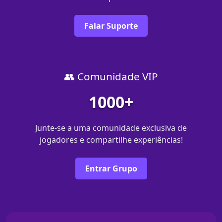
Falar Suporte
👥 Comunidade VIP
1000+
Junte-se a uma comunidade exclusiva de
jogadores e compartilhe experiências!
Entrar Grupo