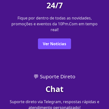
24/7
Fique por dentro de todas as novidades,
promoções e eventos da 10Pm.Com em tempo
real!
Ver Notícias
💬 Suporte Direto
Chat
Suporte direto via Telegram, respostas rápidas e
atendimento personalizado!