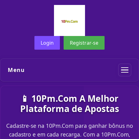
Login
Registrar-se
Menu
📱 10Pm.Com A Melhor
Plataforma de Apostas
Cadastre-se na 10Pm.Com para ganhar bônus no
cadastro e em cada recarga. Com a 10Pm.Com,