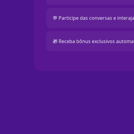
💬 Participe das conversas e interaj
🎁 Receba bônus exclusivos autom