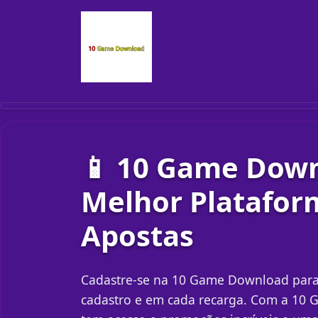
📱 10 Game Dow
Melhor Platafor
Apostas
Cadastre-se na 10 Game Download par
cadastro e em cada recarga. Com a 10