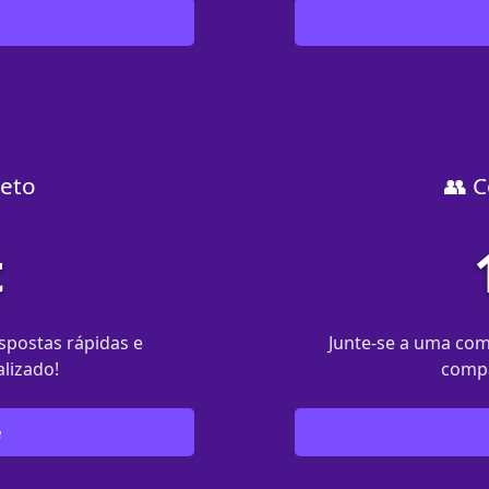
reto
👥 
t
espostas rápidas e
Junte-se a uma com
lizado!
compa
e