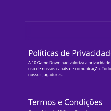
Políticas de Privacida
A 10 Game Download valoriza a privacidade
uso de nossos canais de comunicação. Todos
nossos jogadores.
Termos e Condições