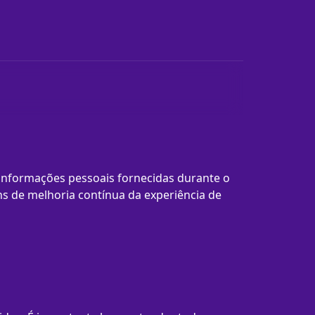
informações pessoais fornecidas durante o
ns de melhoria contínua da experiência de