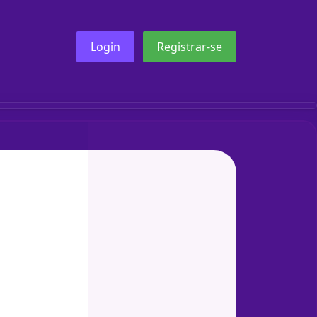
Login
Registrar-se