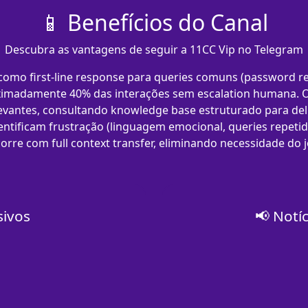
📱 Benefícios do Canal
Descubra as vantagens de seguir a 11CC Vip no Telegram
omo first-line response para queries comuns (password res
oximadamente 40% das interações sem escalation humana. O
relevantes, consultando knowledge base estruturado para de
tificam frustração (linguagem emocional, queries repetida
re com full context transfer, eliminando necessidade do j
sivos
📢 Notí