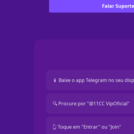
Falar Suport
📱 Baixe o app Telegram no seu disp
🔍 Procure por "@11CC VipOficial"
👆 Toque em "Entrar" ou "Join"