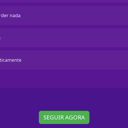
erder nada
a
aticamente
SEGUIR AGORA