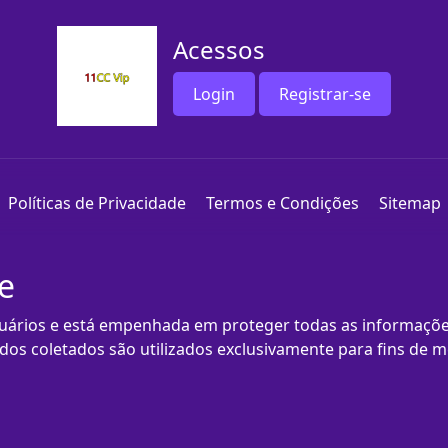
Acessos
Login
Registrar-se
Políticas de Privacidade
Termos e Condições
Sitemap
de
usuários e está empenhada em proteger todas as informaçõe
os coletados são utilizados exclusivamente para fins de m