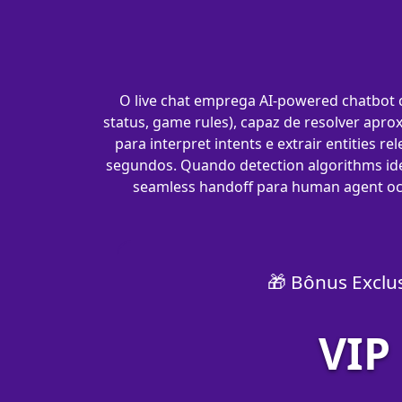
O live chat emprega AI-powered chatbot c
status, game rules), capaz de resolver apr
para interpret intents e extrair entities 
segundos. Quando detection algorithms iden
seamless handoff para human agent ocor
🎁 Bônus Exclu
VIP