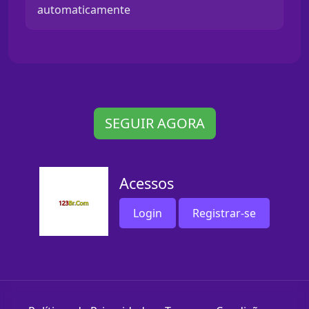
automaticamente
SEGUIR AGORA
Acessos
Login
Registrar-se