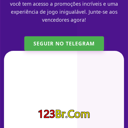
você tem acesso a promoções incríveis e uma
experiência de jogo inigualável. Junte-se aos
vencedores agora!
SEGUIR NO TELEGRAM