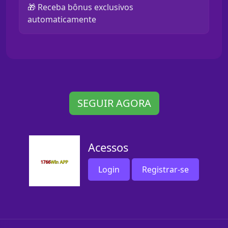
🎁 Receba bônus exclusivos
automaticamente
SEGUIR AGORA
Acessos
Login
Registrar-se