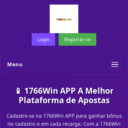
Login
Registrar-se
Menu
📱 1766Win APP A Melhor
Plataforma de Apostas
Cadastre-se na 1766Win APP para ganhar bônus
no cadastro e em cada recarga. Com a 1766Win