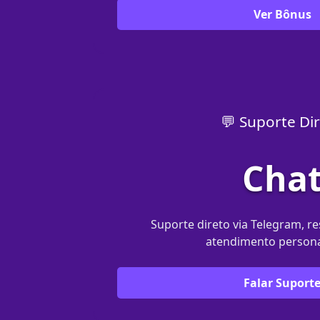
Ver Bônus
💬 Suporte Di
Cha
Suporte direto via Telegram, r
atendimento persona
Falar Suport