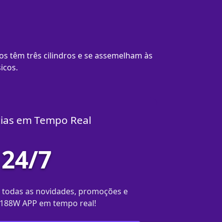
s têm três cilindros e se assemelham às
icos.
cias em Tempo Real
24/7
e todas as novidades, promoções e
 188W APP em tempo real!