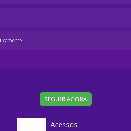
a
aticamente
SEGUIR AGORA
Acessos