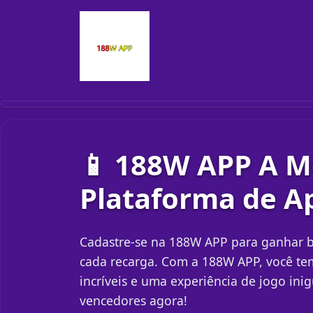
📱 188W APP A M
Plataforma de A
Cadastre-se na 188W APP para ganhar 
cada recarga. Com a 188W APP, você t
incríveis e uma experiência de jogo inig
vencedores agora!