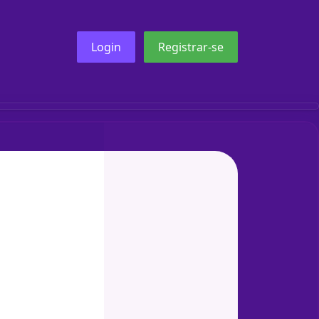
Login
Registrar-se