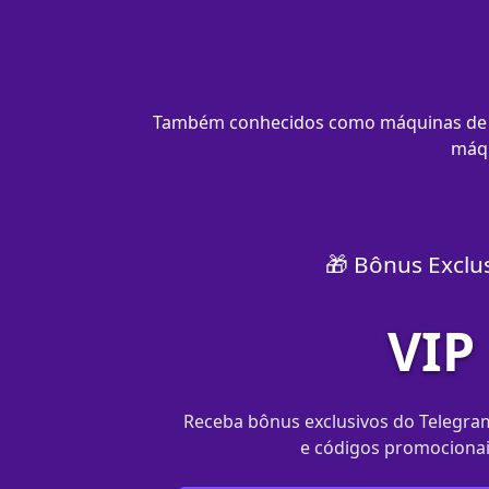
Também conhecidos como máquinas de fru
máqu
🎁 Bônus Exclu
VIP
Receba bônus exclusivos do Telegra
e códigos promocionai