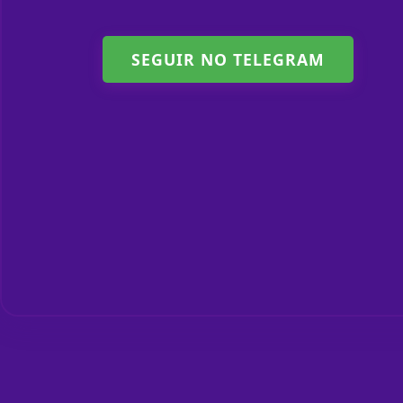
SEGUIR NO TELEGRAM