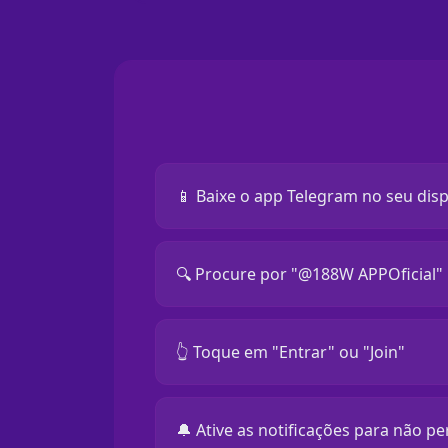
📱 Baixe o app Telegram no seu disp
🔍 Procure por "@188W APPOficial"
👆 Toque em "Entrar" ou "Join"
🔔 Ative as notificações para não p