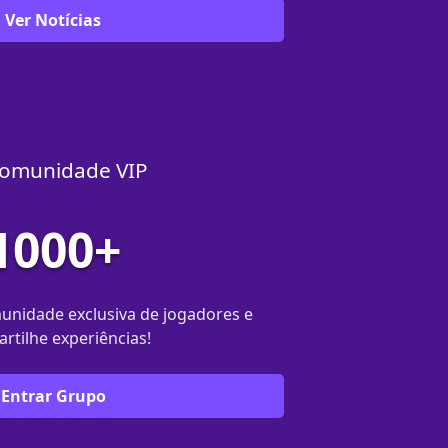
Ver Notícias
Comunidade VIP
1000+
unidade exclusiva de jogadores e
rtilhe experiências!
Entrar Grupo