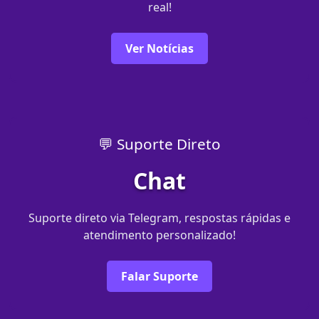
real!
Ver Notícias
💬 Suporte Direto
Chat
Suporte direto via Telegram, respostas rápidas e
atendimento personalizado!
Falar Suporte