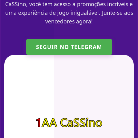
CaSSino, você tem acesso a promoções incríveis e
uma experiência de jogo inigualável. Junte-se aos
vencedores agora!
SEGUIR NO TELEGRAM