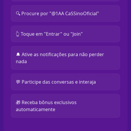
🔍 Procure por "@1AA CaSSinoOficial"
👆 Toque em "Entrar" ou "Join"
🔔 Ative as notificações para não perder
nada
💬 Participe das conversas e interaja
🎁 Receba bônus exclusivos
automaticamente