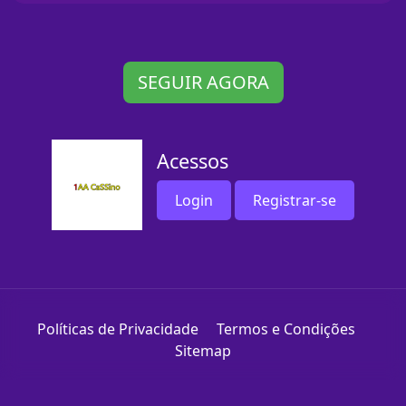
SEGUIR AGORA
Acessos
Login
Registrar-se
Políticas de Privacidade
Termos e Condições
Sitemap