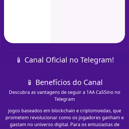
📱 Canal Oficial no Telegram!
📱 Benefícios do Canal
Descubra as vantagens de seguir a 1AA CaSSino no
Telegram
jogos baseados em blockchain e criptomoedas, que
prometem revolucionar como os jogadores ganham e
gastam no universo digital. Para os entusiastas de