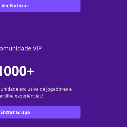
Ver Notícias
Comunidade VIP
1000+
unidade exclusiva de jogadores e
rtilhe experiências!
Entrar Grupo