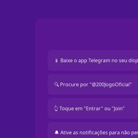
📱 Baixe o app Telegram no seu disp
🔍 Procure por "@200JogoOficial"
👆 Toque em "Entrar" ou "Join"
🔔 Ative as notificações para não p