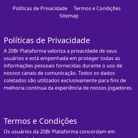
Políticas de Privacidade
Termos e Condições
Sitemap
Políticas de Privacidade
A 20Br Plataforma valoriza a privacidade de seus
usuários e está empenhada em proteger todas as
informações pessoais fornecidas durante o uso de
nossos canais de comunicação. Todos os dados
coletados são utilizados exclusivamente para fins de
melhoria contínua da experiência de nossos jogadores.
Termos e Condições
Os usuários da 20Br Plataforma concordam em