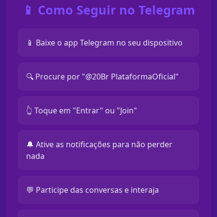
📱 Como Seguir no Telegram
📱 Baixe o app Telegram no seu dispositivo
🔍 Procure por "@20Br PlataformaOficial"
👆 Toque em "Entrar" ou "Join"
🔔 Ative as notificações para não perder
nada
💬 Participe das conversas e interaja