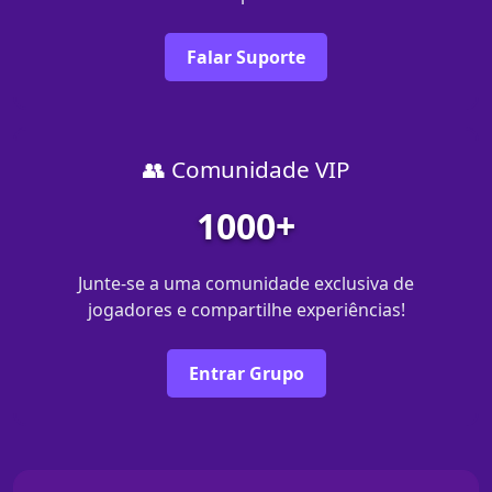
Falar Suporte
👥 Comunidade VIP
1000+
Junte-se a uma comunidade exclusiva de
jogadores e compartilhe experiências!
Entrar Grupo