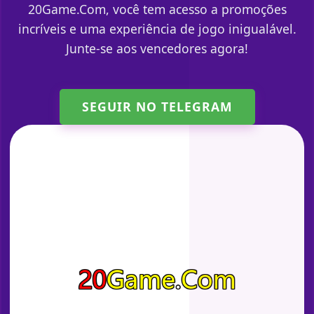
20Game.Com, você tem acesso a promoções
incríveis e uma experiência de jogo inigualável.
Junte-se aos vencedores agora!
SEGUIR NO TELEGRAM