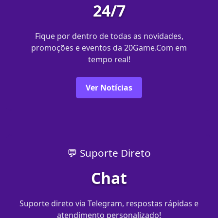
24/7
Fique por dentro de todas as novidades,
promoções e eventos da 20Game.Com em
tempo real!
Ver Notícias
💬 Suporte Direto
Chat
Suporte direto via Telegram, respostas rápidas e
atendimento personalizado!