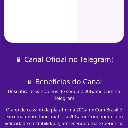
📱 Canal Oficial no Telegram!
📱 Benefícios do Canal
Descubra as vantagens de seguir a 20Game.Com no
Telegram
O app de cassino da plataforma 20Game.Com Brasil é
extremamente funcional — a 20Game.Com opera com
velocidade e estabilidade, oferecendo uma experiência