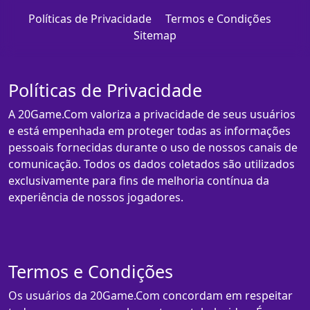
Políticas de Privacidade
Termos e Condições
Sitemap
Políticas de Privacidade
A 20Game.Com valoriza a privacidade de seus usuários
e está empenhada em proteger todas as informações
pessoais fornecidas durante o uso de nossos canais de
comunicação. Todos os dados coletados são utilizados
exclusivamente para fins de melhoria contínua da
experiência de nossos jogadores.
Termos e Condições
Os usuários da 20Game.Com concordam em respeitar