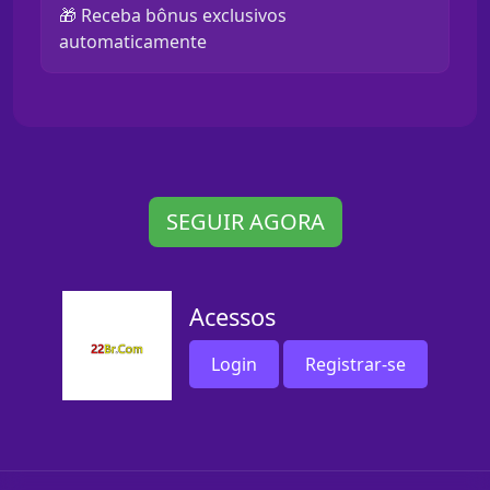
🎁 Receba bônus exclusivos
automaticamente
SEGUIR AGORA
Acessos
Login
Registrar-se