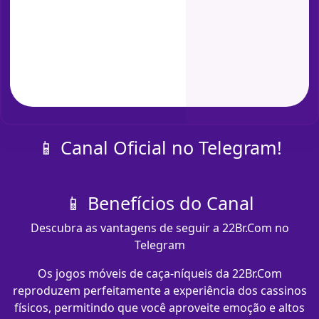
📱 Canal Oficial no Telegram!
📱 Benefícios do Canal
Descubra as vantagens de seguir a 22Br.Com no
Telegram
Os jogos móveis de caça-níqueis da 22Br.Com
reproduzem perfeitamente a experiência dos cassinos
físicos, permitindo que você aproveite emoção e altos