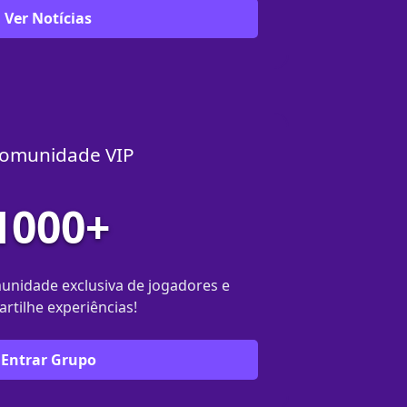
Ver Notícias
Comunidade VIP
1000+
unidade exclusiva de jogadores e
rtilhe experiências!
Entrar Grupo