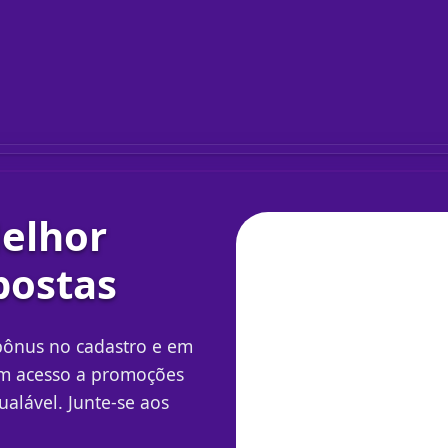
elhor
postas
bônus no cadastro e em
em acesso a promoções
ualável. Junte-se aos