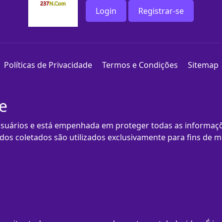
Login
Registrar-se
Políticas de Privacidade
Termos e Condições
Sitemap
de
 usuários e está empenhada em proteger todas as informaçõ
os coletados são utilizados exclusivamente para fins de m