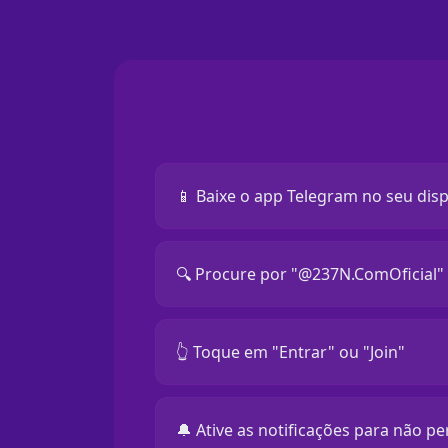
📱 Baixe o app Telegram no seu disp
🔍 Procure por "@237N.ComOficial"
👆 Toque em "Entrar" ou "Join"
🔔 Ative as notificações para não p