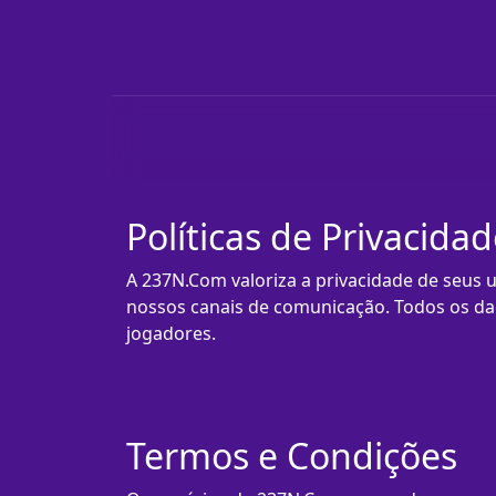
Políticas de Privacida
A 237N.Com valoriza a privacidade de seus
nossos canais de comunicação. Todos os dad
jogadores.
Termos e Condições