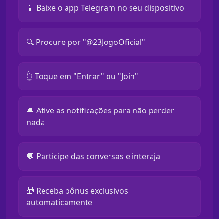
📱 Baixe o app Telegram no seu dispositivo
🔍 Procure por "@23JogoOficial"
👆 Toque em "Entrar" ou "Join"
🔔 Ative as notificações para não perder
nada
💬 Participe das conversas e interaja
🎁 Receba bônus exclusivos
automaticamente