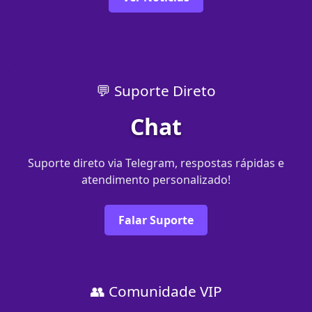
💬 Suporte Direto
Chat
Suporte direto via Telegram, respostas rápidas e
atendimento personalizado!
Falar Suporte
👥 Comunidade VIP