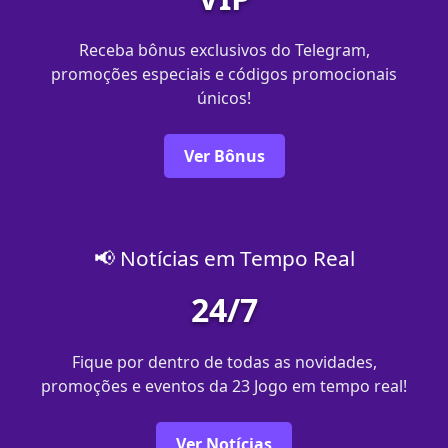
Receba bônus exclusivos do Telegram,
promoções especiais e códigos promocionais
únicos!
Ver Bônus
📢 Notícias em Tempo Real
24/7
Fique por dentro de todas as novidades,
promoções e eventos da 23 Jogo em tempo real!
Ver Notícias