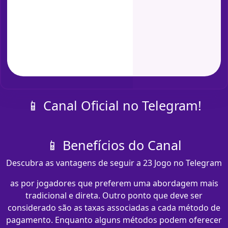
📱 Canal Oficial no Telegram!
📱 Benefícios do Canal
Descubra as vantagens de seguir a 23 Jogo no Telegram
as por jogadores que preferem uma abordagem mais
tradicional e direta. Outro ponto que deve ser
considerado são as taxas associadas a cada método de
pagamento. Enquanto alguns métodos podem oferecer