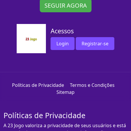
SEGUIR AGORA
Acessos
Login
Registrar-se
Políticas de Privacidade
Termos e Condições
Sitemap
Políticas de Privacidade
A 23 Jogo valoriza a privacidade de seus usuários e está