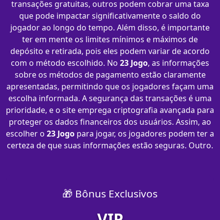
transações gratuitas, outros podem cobrar uma taxa
que pode impactar significativamente o saldo do
jogador ao longo do tempo. Além disso, é importante
ter em mente os limites mínimos e máximos de
depósito e retirada, pois eles podem variar de acordo
com o método escolhido. No
23 Jogo
, as informações
sobre os métodos de pagamento estão claramente
apresentadas, permitindo que os jogadores façam uma
escolha informada. A segurança das transações é uma
prioridade, e o site emprega criptografia avançada para
proteger os dados financeiros dos usuários. Assim, ao
escolher o
23 Jogo
para jogar, os jogadores podem ter a
certeza de que suas informações estão seguras. Outro.
🎁 Bônus Exclusivos
VIP