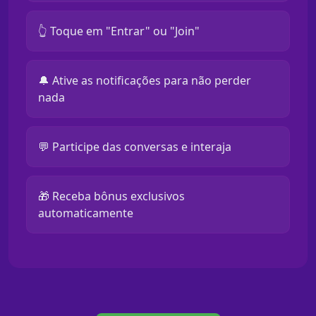
👆 Toque em "Entrar" ou "Join"
🔔 Ative as notificações para não perder
nada
💬 Participe das conversas e interaja
🎁 Receba bônus exclusivos
automaticamente