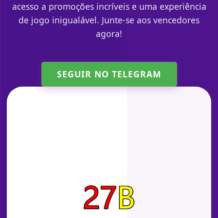
acesso a promoções incríveis e uma experiência
de jogo inigualável. Junte-se aos vencedores
agora!
SEGUIR NO TELEGRAM