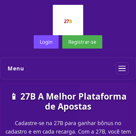
Login
Registrar-se
Menu
📱 27B A Melhor Plataforma
de Apostas
Cadastre-se na 27B para ganhar bônus no
cadastro e em cada recarga. Com a 27B, você tem