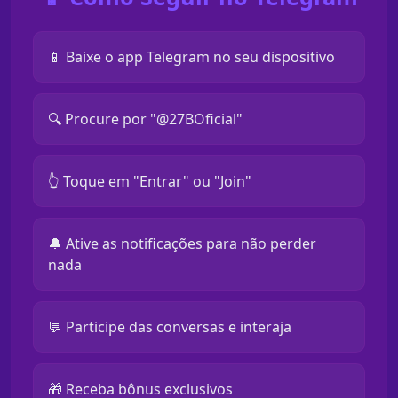
📱 Baixe o app Telegram no seu dispositivo
🔍 Procure por "@27BOficial"
👆 Toque em "Entrar" ou "Join"
🔔 Ative as notificações para não perder
nada
💬 Participe das conversas e interaja
🎁 Receba bônus exclusivos