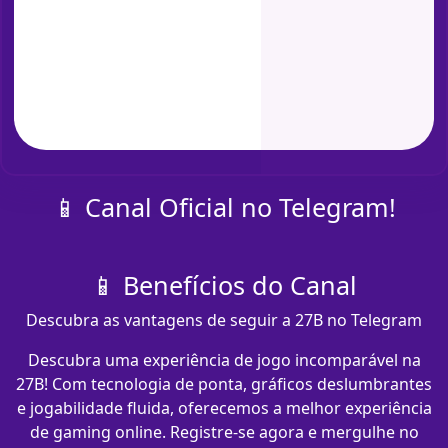
📱 Canal Oficial no Telegram!
📱 Benefícios do Canal
Descubra as vantagens de seguir a 27B no Telegram
Descubra uma experiência de jogo incomparável na
27B! Com tecnologia de ponta, gráficos deslumbrantes
e jogabilidade fluida, oferecemos a melhor experiência
de gaming online. Registre-se agora e mergulhe no