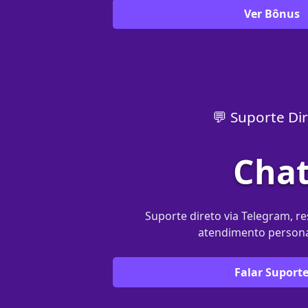
Ver Bônus
💬 Suporte Di
Cha
Suporte direto via Telegram, r
atendimento persona
Falar Suport