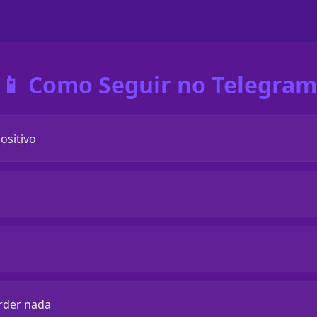
📱 Como Seguir no Telegram
ositivo
erder nada