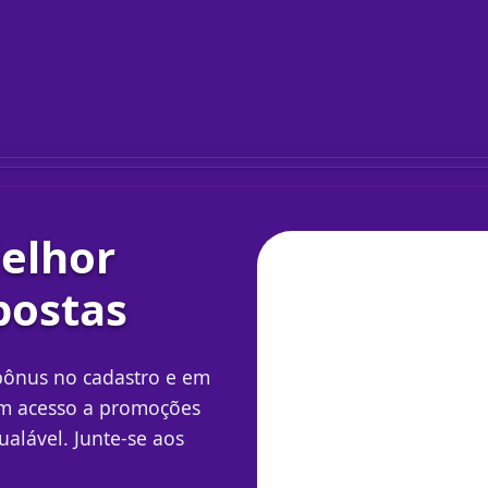
elhor
postas
bônus no cadastro e em
em acesso a promoções
ualável. Junte-se aos