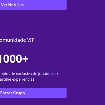
Ver Notícias
Comunidade VIP
1000+
unidade exclusiva de jogadores e
rtilhe experiências!
Entrar Grupo