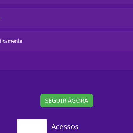
a
aticamente
SEGUIR AGORA
Acessos