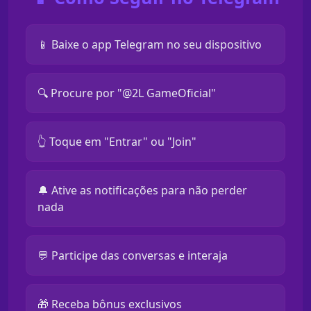
📱 Baixe o app Telegram no seu dispositivo
🔍 Procure por "@2L GameOficial"
👆 Toque em "Entrar" ou "Join"
🔔 Ative as notificações para não perder
nada
💬 Participe das conversas e interaja
🎁 Receba bônus exclusivos