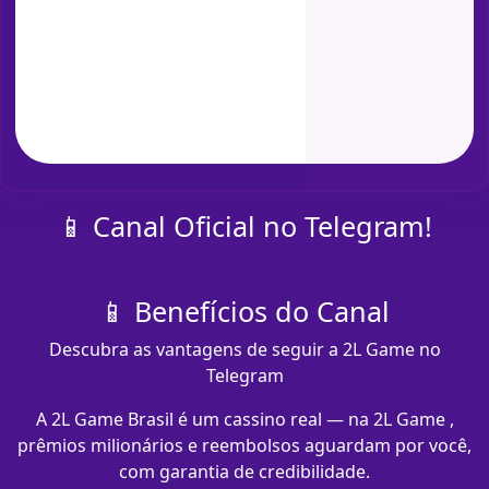
📱 Canal Oficial no Telegram!
📱 Benefícios do Canal
Descubra as vantagens de seguir a 2L Game no
Telegram
A 2L Game Brasil é um cassino real — na 2L Game ,
prêmios milionários e reembolsos aguardam por você,
com garantia de credibilidade.