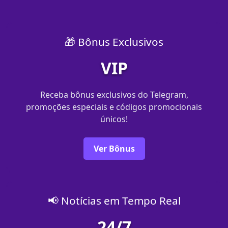
🎁 Bônus Exclusivos
VIP
Receba bônus exclusivos do Telegram,
promoções especiais e códigos promocionais
únicos!
Ver Bônus
📢 Notícias em Tempo Real
24/7