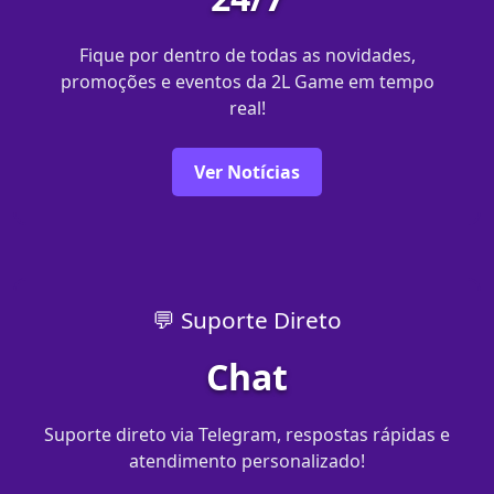
Fique por dentro de todas as novidades,
promoções e eventos da 2L Game em tempo
real!
Ver Notícias
💬 Suporte Direto
Chat
Suporte direto via Telegram, respostas rápidas e
atendimento personalizado!