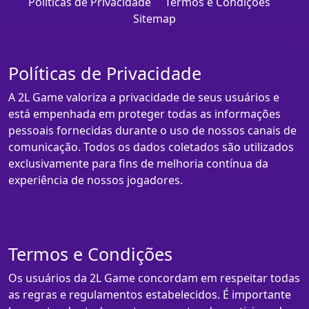
Políticas de Privacidade
Termos e Condições
Sitemap
Políticas de Privacidade
A 2L Game valoriza a privacidade de seus usuários e
está empenhada em proteger todas as informações
pessoais fornecidas durante o uso de nossos canais de
comunicação. Todos os dados coletados são utilizados
exclusivamente para fins de melhoria contínua da
experiência de nossos jogadores.
Termos e Condições
Os usuários da 2L Game concordam em respeitar todas
as regras e regulamentos estabelecidos. É importante