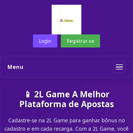
Login
Registrar-se
Menu
📱 2L Game A Melhor
Plataforma de Apostas
Cadastre-se na 2L Game para ganhar bônus no
cadastro e em cada recarga. Com a 2L Game, você