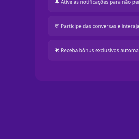
🔔 Ative as notificações para não p
💬 Participe das conversas e interaj
🎁 Receba bônus exclusivos autom