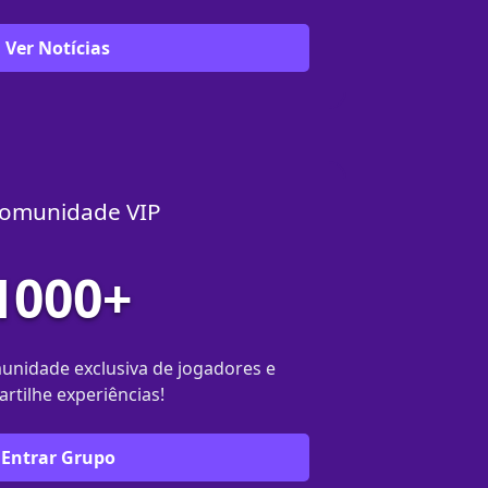
Ver Notícias
Comunidade VIP
1000+
unidade exclusiva de jogadores e
rtilhe experiências!
Entrar Grupo