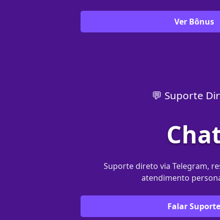
Ver Bônus
💬 Suporte Di
Cha
Suporte direto via Telegram, r
atendimento persona
Falar Suport