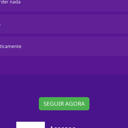
erder nada
a
aticamente
SEGUIR AGORA