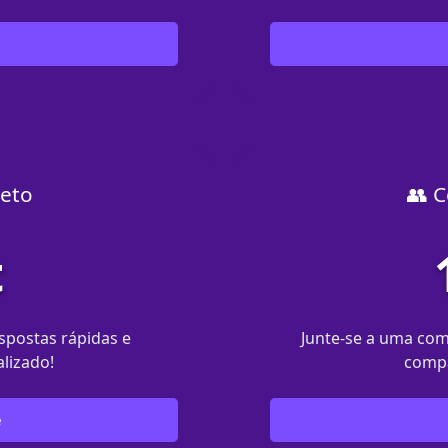
reto
👥 
t
espostas rápidas e
Junte-se a uma com
lizado!
compa
e