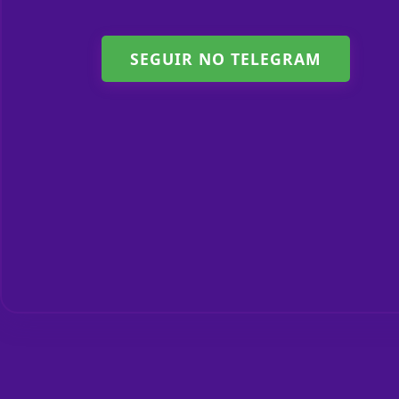
SEGUIR NO TELEGRAM