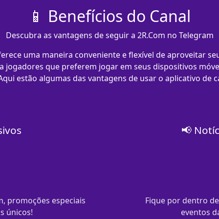
📱 Benefícios do Canal
Descubra as vantagens de seguir a 2R.Com no Telegram
ferece uma maneira conveniente e flexível de aproveitar seu
a jogadores que preferem jogar em seus dispositivos móvei
Aqui estão algumas das vantagens de usar o aplicativo de c
sivos
📢 Notí
m, promoções especiais
Fique por dentro d
s únicos!
eventos d