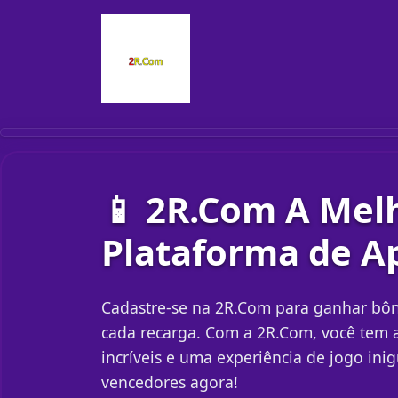
📱 2R.Com A Mel
Plataforma de A
Cadastre-se na 2R.Com para ganhar bôn
cada recarga. Com a 2R.Com, você tem 
incríveis e uma experiência de jogo inig
vencedores agora!