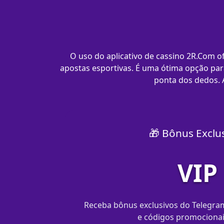
O uso do aplicativo de cassino 2R.Com o
apostas esportivas. É uma ótima opção par
ponta dos dedos. 
🎁 Bônus Exclu
VIP
Receba bônus exclusivos do Telegra
e códigos promocionai