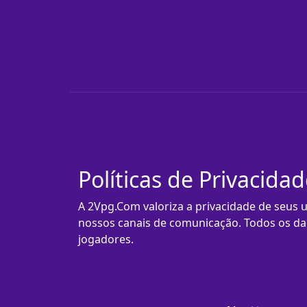
Políticas de Privacida
A 2Vpg.Com valoriza a privacidade de seus
nossos canais de comunicação. Todos os dad
jogadores.