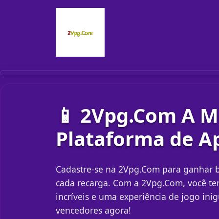
📱 2Vpg.Com A M
Plataforma de A
Cadastre-se na 2Vpg.Com para ganhar 
cada recarga. Com a 2Vpg.Com, você t
incríveis e uma experiência de jogo inig
vencedores agora!