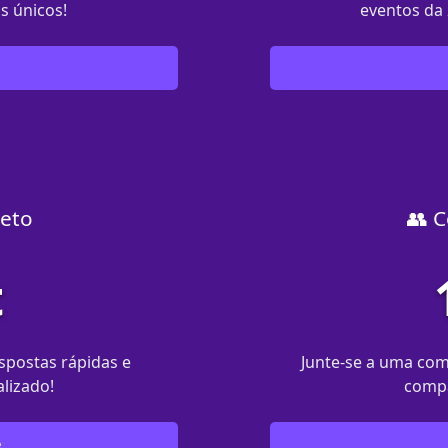
s únicos!
eventos da
reto
👥 
t
espostas rápidas e
Junte-se a uma com
lizado!
compa
e