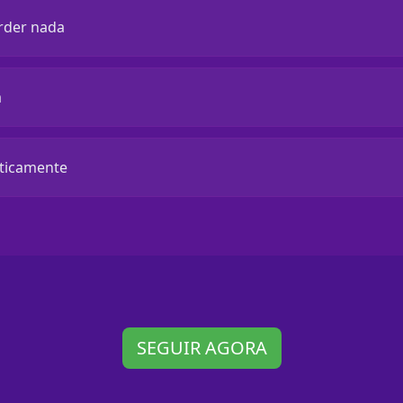
erder nada
a
aticamente
SEGUIR AGORA