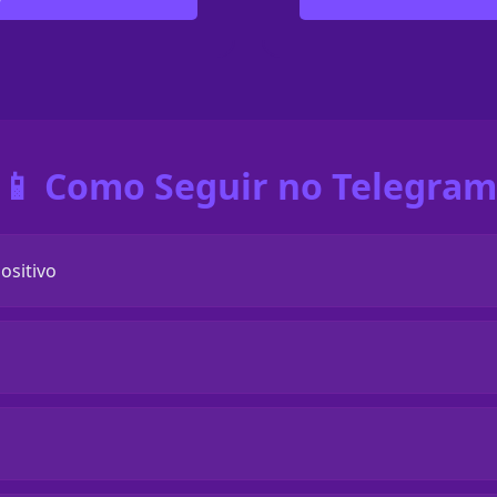
📱 Como Seguir no Telegram
ositivo