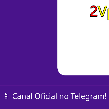
📱 Canal Oficial no Telegram!