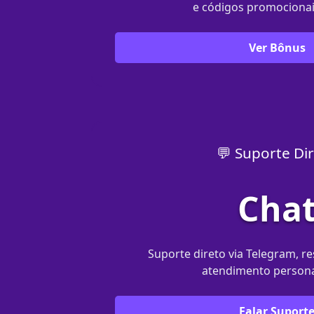
e códigos promocionai
Ver Bônus
💬 Suporte Di
Cha
Suporte direto via Telegram, r
atendimento persona
Falar Suport