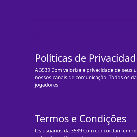
Políticas de Privacida
A 3539 Com valoriza a privacidade de seus
nossos canais de comunicação. Todos os dad
jogadores.
Termos e Condições
Os usuários da 3539 Com concordam em resp