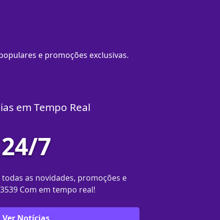
 populares e promoções exclusivas.
cias em Tempo Real
24/7
e todas as novidades, promoções e
 3539 Com em tempo real!
Ver Notícias