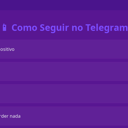
📱 Como Seguir no Telegram
ositivo
erder nada