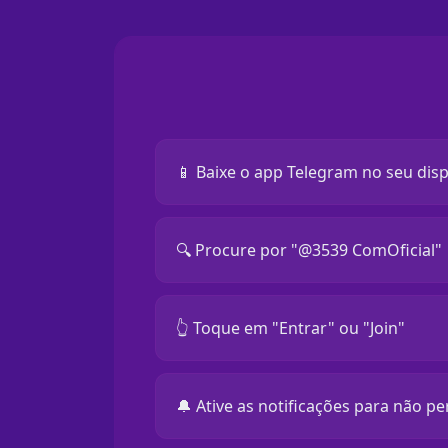
📱 Baixe o app Telegram no seu disp
🔍 Procure por "@3539 ComOficial"
👆 Toque em "Entrar" ou "Join"
🔔 Ative as notificações para não p