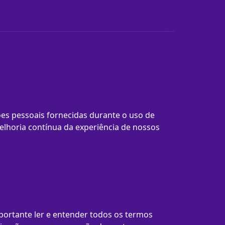
es pessoais fornecidas durante o uso de
elhoria contínua da experiência de nossos
portante ler e entender todos os termos