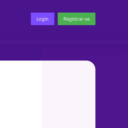
Login
Registrar-se