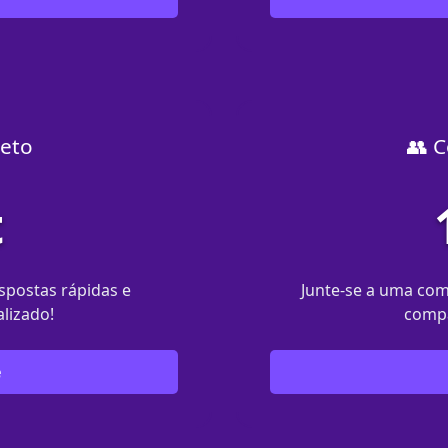
reto
👥 
t
espostas rápidas e
Junte-se a uma com
lizado!
compa
e