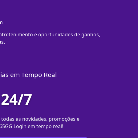
am
tretenimento e oportunidades de ganhos,
as.
cias em Tempo Real
24/7
e todas as novidades, promoções e
65GG Login em tempo real!