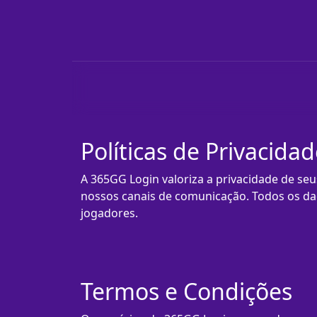
Políticas de Privacida
A 365GG Login valoriza a privacidade de se
nossos canais de comunicação. Todos os dad
jogadores.
Termos e Condições