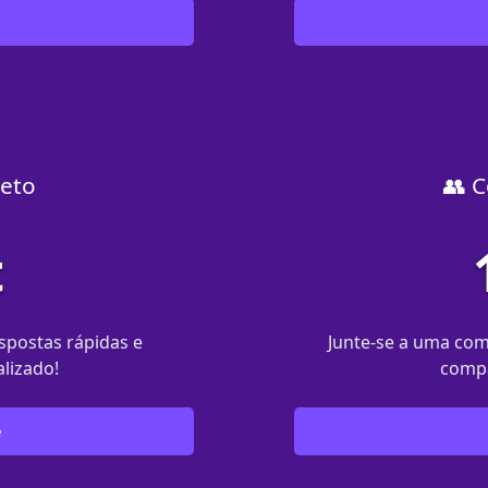
reto
👥 
t
espostas rápidas e
Junte-se a uma com
lizado!
compa
e