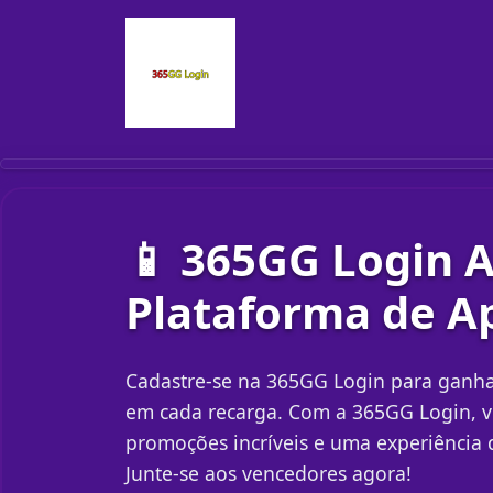
📱 365GG Login 
Plataforma de A
Cadastre-se na 365GG Login para ganha
em cada recarga. Com a 365GG Login, v
promoções incríveis e uma experiência d
Junte-se aos vencedores agora!