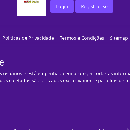
Login
Registrar-se
Políticas de Privacidade
Termos e Condições
Sitemap
de
us usuários e está empenhada em proteger todas as inform
os coletados são utilizados exclusivamente para fins de m