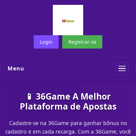
Login
Registrar-se
Menu
📱 36Game A Melhor
Plataforma de Apostas
Cadastre-se na 36Game para ganhar bônus no
cadastro e em cada recarga. Com a 36Game, você