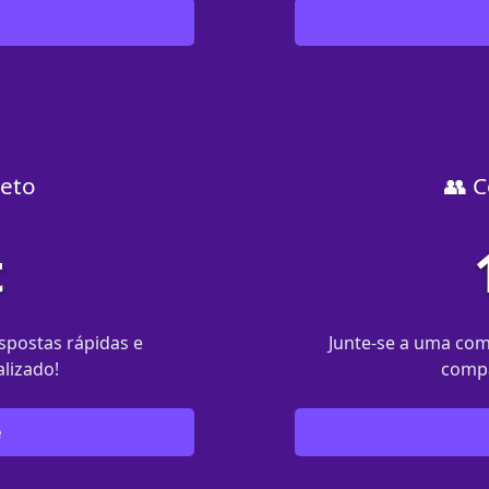
reto
👥 
t
espostas rápidas e
Junte-se a uma com
lizado!
compa
e