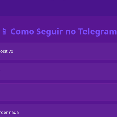
📱 Como Seguir no Telegram
ositivo
"
erder nada