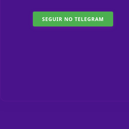
SEGUIR NO TELEGRAM