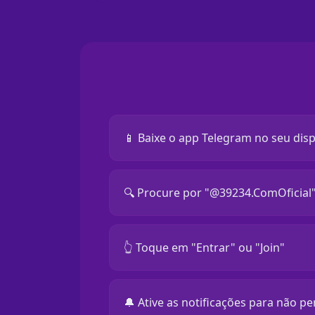
📱 Baixe o app Telegram no seu disp
🔍 Procure por "@39234.ComOficial
👆 Toque em "Entrar" ou "Join"
🔔 Ative as notificações para não p