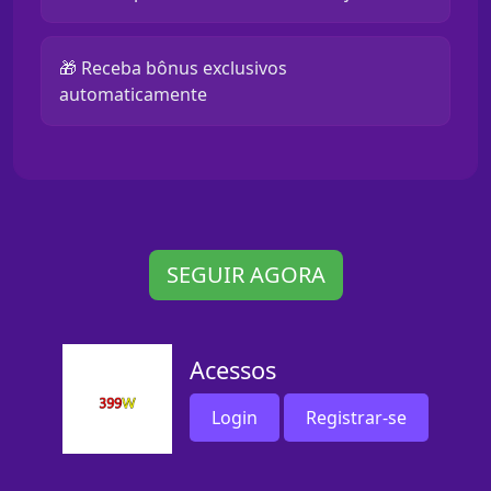
🎁 Receba bônus exclusivos
automaticamente
SEGUIR AGORA
Acessos
Login
Registrar-se