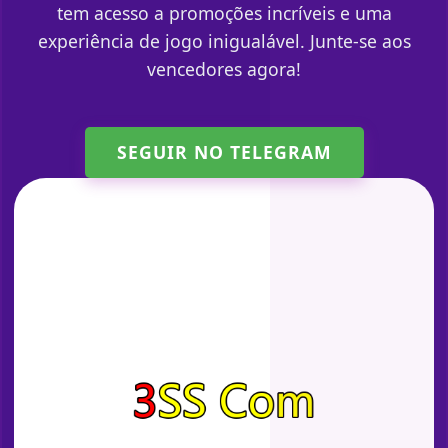
tem acesso a promoções incríveis e uma
experiência de jogo inigualável. Junte-se aos
vencedores agora!
SEGUIR NO TELEGRAM