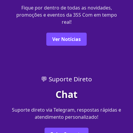
Fique por dentro de todas as novidades,
promoções e eventos da 3SS Com em tempo
real!
Ver Notícias
💬 Suporte Direto
Chat
Suporte direto via Telegram, respostas rápidas e
atendimento personalizado!