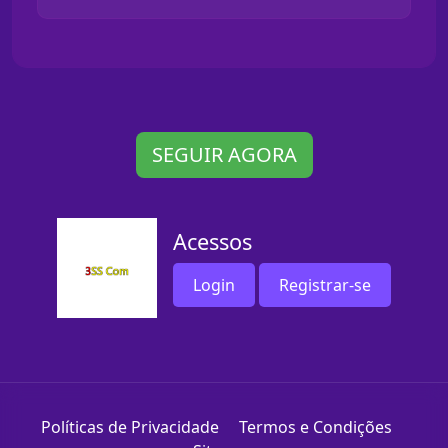
SEGUIR AGORA
Acessos
Login
Registrar-se
Políticas de Privacidade
Termos e Condições