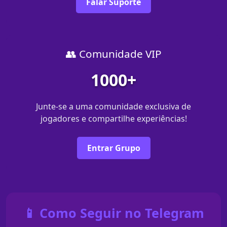
Falar Suporte
👥 Comunidade VIP
1000+
Junte-se a uma comunidade exclusiva de
jogadores e compartilhe experiências!
Entrar Grupo
📱 Como Seguir no Telegram