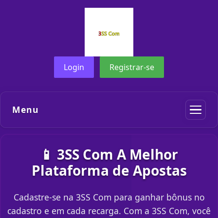
Login
Registrar-se
Menu
📱 3SS Com A Melhor
Plataforma de Apostas
Cadastre-se na 3SS Com para ganhar bônus no
cadastro e em cada recarga. Com a 3SS Com, você