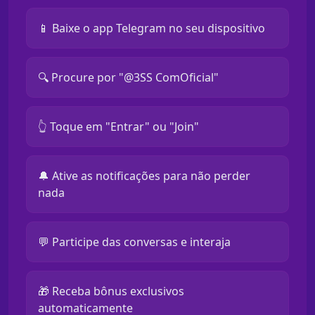
📱 Baixe o app Telegram no seu dispositivo
🔍 Procure por "@3SS ComOficial"
👆 Toque em "Entrar" ou "Join"
🔔 Ative as notificações para não perder
nada
💬 Participe das conversas e interaja
🎁 Receba bônus exclusivos
automaticamente