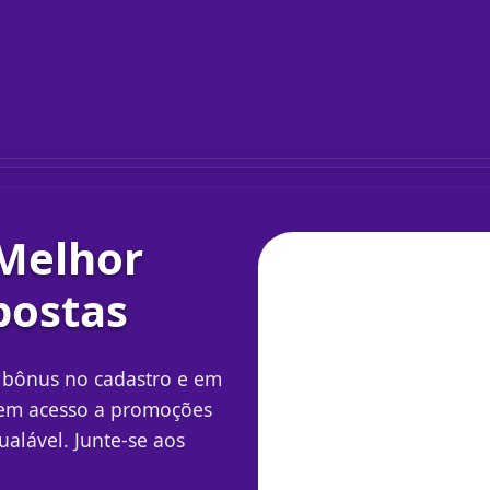
Melhor
postas
 bônus no cadastro e em
tem acesso a promoções
ualável. Junte-se aos