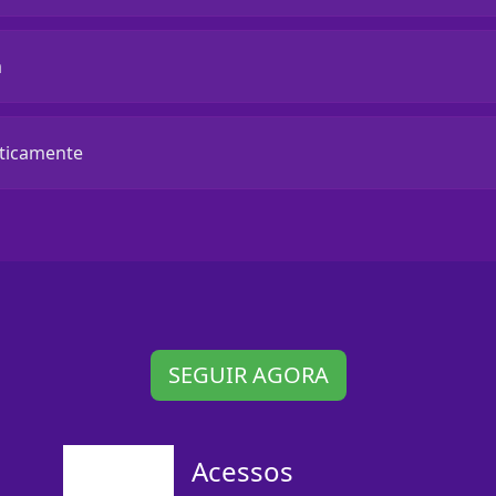
a
aticamente
SEGUIR AGORA
Acessos