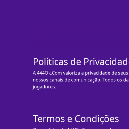
Políticas de Privacida
A 444Ok.Com valoriza a privacidade de seu
nossos canais de comunicação. Todos os dad
jogadores.
Termos e Condições