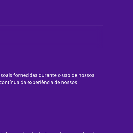
ssoais fornecidas durante o uso de nossos
 contínua da experiência de nossos