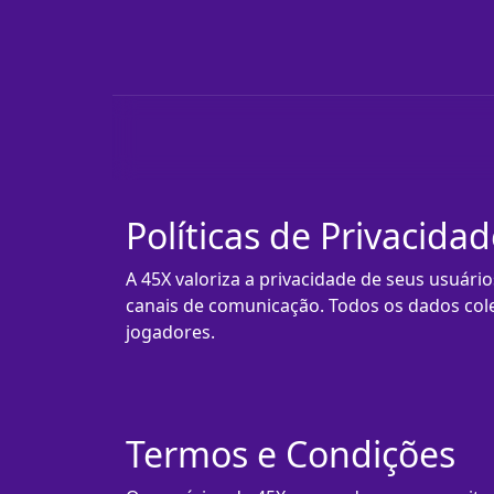
Políticas de Privacida
A 45X valoriza a privacidade de seus usuár
canais de comunicação. Todos os dados cole
jogadores.
Termos e Condições