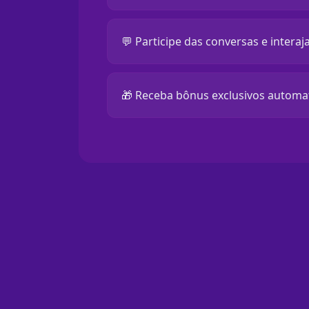
💬 Participe das conversas e interaj
🎁 Receba bônus exclusivos autom