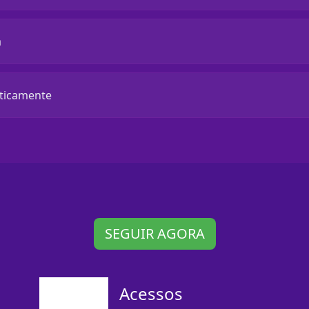
a
aticamente
SEGUIR AGORA
Acessos