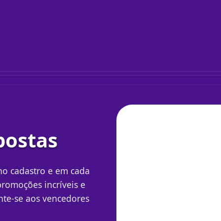
postas
no cadastro e em cada
promoções incríveis e
unte-se aos vencedores