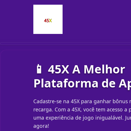
📱 45X A Melhor
Plataforma de A
Cadastre-se na 45X para ganhar bônus 
recarga. Com a 45X, você tem acesso a 
uma experiência de jogo inigualável. J
agora!