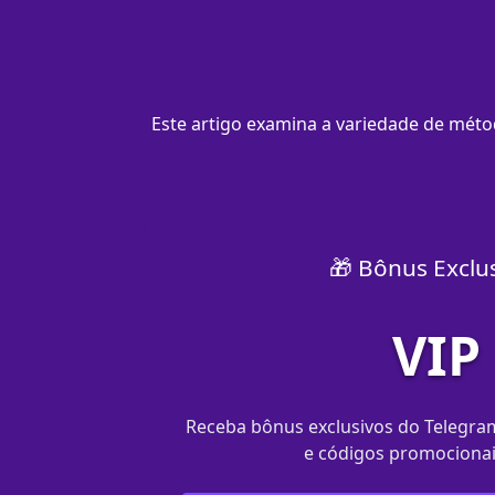
Este artigo examina a variedade de mét
🎁 Bônus Exclu
VIP
Receba bônus exclusivos do Telegra
e códigos promocionai