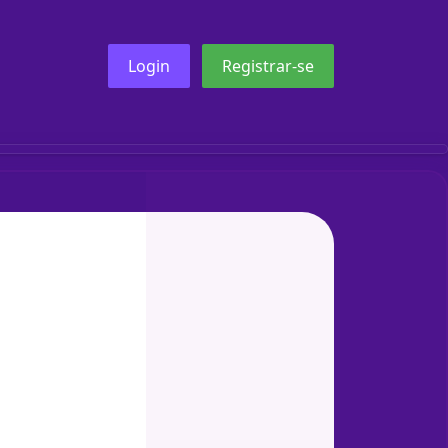
Login
Registrar-se