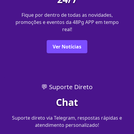
Fique por dentro de todas as novidades,
promoções e eventos da 48Pg APP em tempo
real!
Ver Notícias
💬 Suporte Direto
Chat
Suporte direto via Telegram, respostas rápidas e
atendimento personalizado!