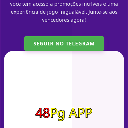
você tem acesso a promoções incríveis e uma
experiência de jogo inigualável. Junte-se aos
vencedores agora!
SEGUIR NO TELEGRAM