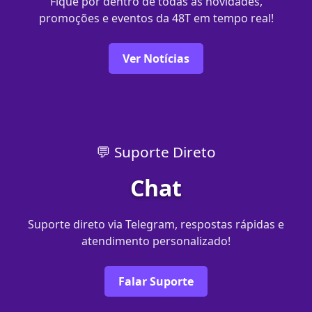
Fique por dentro de todas as novidades,
promoções e eventos da 48T em tempo real!
Ver Notícias
💬 Suporte Direto
Chat
Suporte direto via Telegram, respostas rápidas e
atendimento personalizado!
Falar Suporte