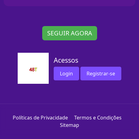
SEGUIR AGORA
Acessos
Login
Registrar-se
Políticas de Privacidade
Termos e Condições
Sitemap