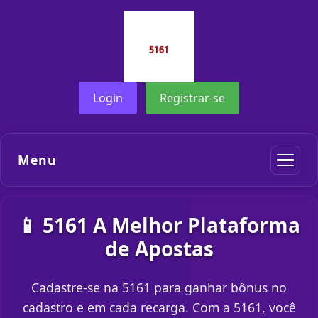
Login
Registrar-se
Menu
📱 5161 A Melhor Plataforma
de Apostas
Cadastre-se na 5161 para ganhar bônus no
cadastro e em cada recarga. Com a 5161, você