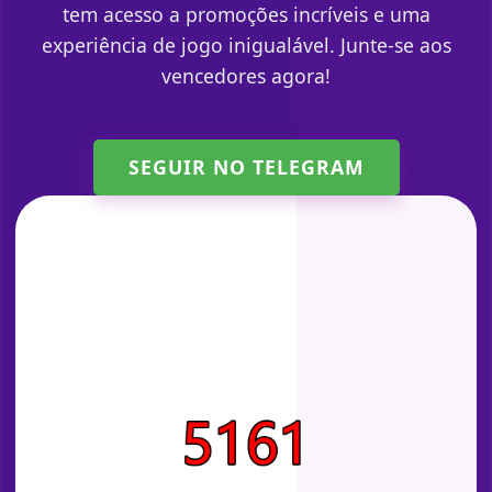
tem acesso a promoções incríveis e uma
experiência de jogo inigualável. Junte-se aos
vencedores agora!
SEGUIR NO TELEGRAM