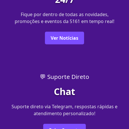
Fique por dentro de todas as novidades,
promoções e eventos da 5161 em tempo real!
Ver Notícias
💬 Suporte Direto
Chat
Suporte direto via Telegram, respostas rápidas e
atendimento personalizado!