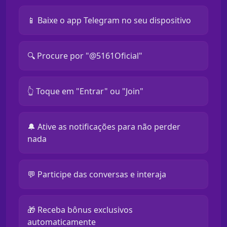
📱 Baixe o app Telegram no seu dispositivo
🔍 Procure por "@5161Oficial"
👆 Toque em "Entrar" ou "Join"
🔔 Ative as notificações para não perder
nada
💬 Participe das conversas e interaja
🎁 Receba bônus exclusivos
automaticamente