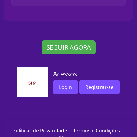
SEGUIR AGORA
Acessos
Login
Registrar-se
Políticas de Privacidade
Termos e Condições