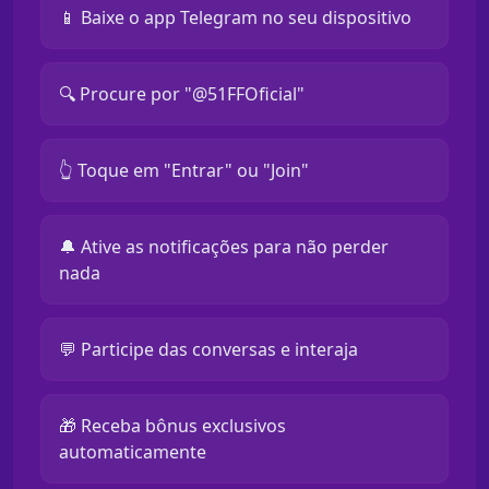
📱 Baixe o app Telegram no seu dispositivo
🔍 Procure por "@51FFOficial"
👆 Toque em "Entrar" ou "Join"
🔔 Ative as notificações para não perder
nada
💬 Participe das conversas e interaja
🎁 Receba bônus exclusivos
automaticamente