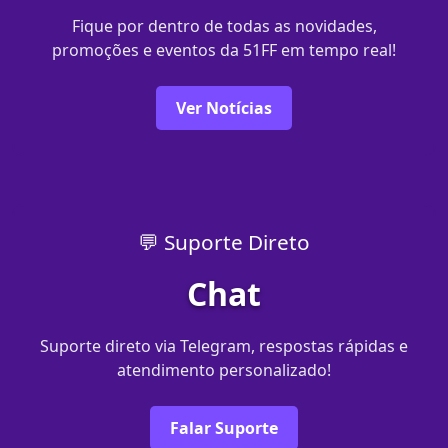
Fique por dentro de todas as novidades,
promoções e eventos da 51FF em tempo real!
Ver Notícias
💬 Suporte Direto
Chat
Suporte direto via Telegram, respostas rápidas e
atendimento personalizado!
Falar Suporte