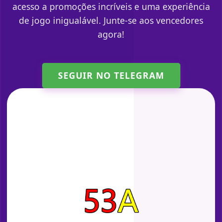
acesso a promoções incríveis e uma experiência
de jogo inigualável. Junte-se aos vencedores
agora!
SEGUIR NO TELEGRAM