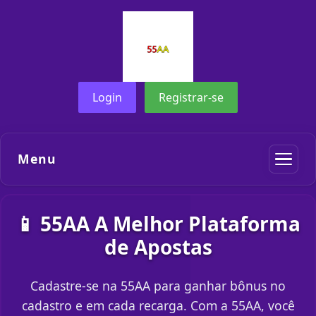
Login
Registrar-se
Menu
📱 55AA A Melhor Plataforma
de Apostas
Cadastre-se na 55AA para ganhar bônus no
cadastro e em cada recarga. Com a 55AA, você