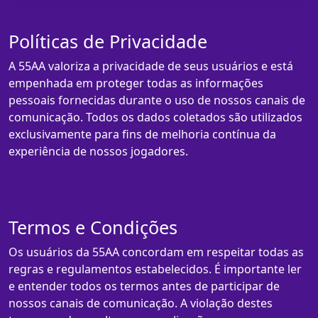
Políticas de Privacidade
A 55AA valoriza a privacidade de seus usuários e está
empenhada em proteger todas as informações
pessoais fornecidas durante o uso de nossos canais de
comunicação. Todos os dados coletados são utilizados
exclusivamente para fins de melhoria contínua da
experiência de nossos jogadores.
Termos e Condições
Os usuários da 55AA concordam em respeitar todas as
regras e regulamentos estabelecidos. É importante ler
e entender todos os termos antes de participar de
nossos canais de comunicação. A violação destes