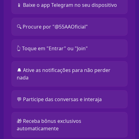
📱 Baixe o app Telegram no seu dispositivo
🔍 Procure por "@55AAOficial"
👆 Toque em "Entrar" ou "Join"
🔔 Ative as notificações para não perder
nada
💬 Participe das conversas e interaja
🎁 Receba bônus exclusivos
automaticamente