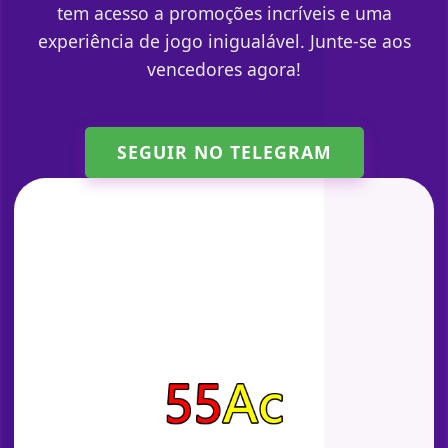
tem acesso a promoções incríveis e uma
experiência de jogo inigualável. Junte-se aos
vencedores agora!
SEGUIR NO TELEGRAM