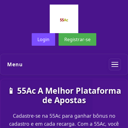
Login
Registrar-se
Menu
📱 55Ac A Melhor Plataforma
de Apostas
Cadastre-se na 55Ac para ganhar bônus no
cadastro e em cada recarga. Com a 55Ac, você