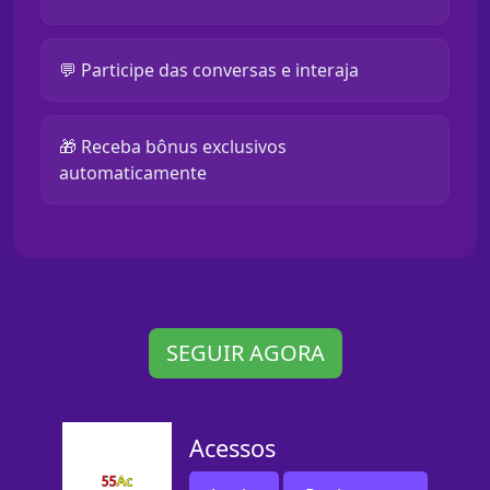
💬 Participe das conversas e interaja
🎁 Receba bônus exclusivos
automaticamente
SEGUIR AGORA
Acessos