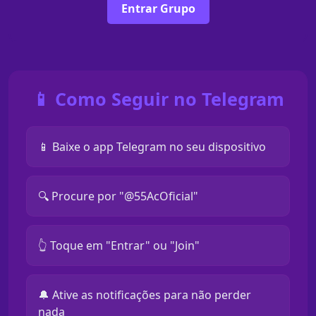
Entrar Grupo
📱 Como Seguir no Telegram
📱 Baixe o app Telegram no seu dispositivo
🔍 Procure por "@55AcOficial"
👆 Toque em "Entrar" ou "Join"
🔔 Ative as notificações para não perder
nada