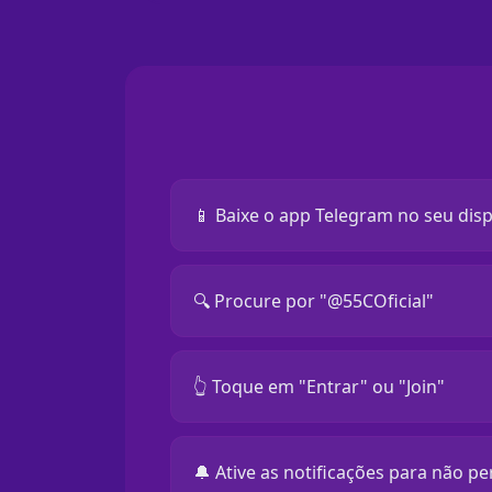
📱 Baixe o app Telegram no seu disp
🔍 Procure por "@55COficial"
👆 Toque em "Entrar" ou "Join"
🔔 Ative as notificações para não p