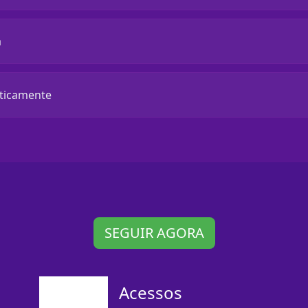
a
aticamente
SEGUIR AGORA
Acessos