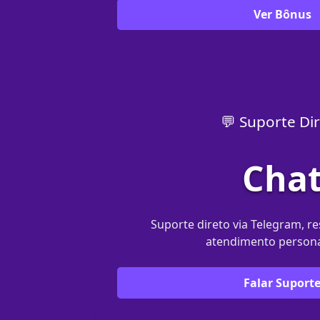
Ver Bônus
💬 Suporte Di
Cha
Suporte direto via Telegram, r
atendimento persona
Falar Suport