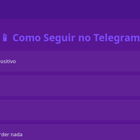
📱 Como Seguir no Telegram
ositivo
erder nada