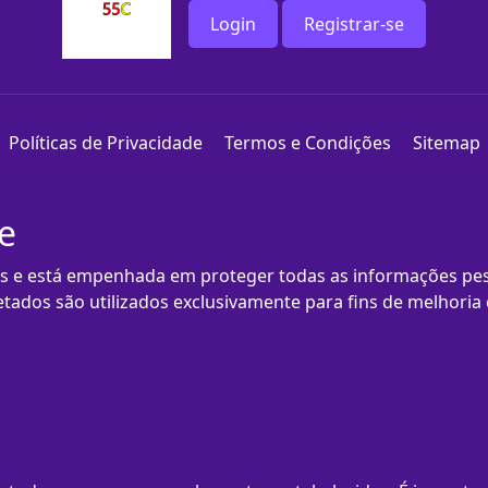
Login
Registrar-se
Políticas de Privacidade
Termos e Condições
Sitemap
de
ios e está empenhada em proteger todas as informações pe
tados são utilizados exclusivamente para fins de melhoria