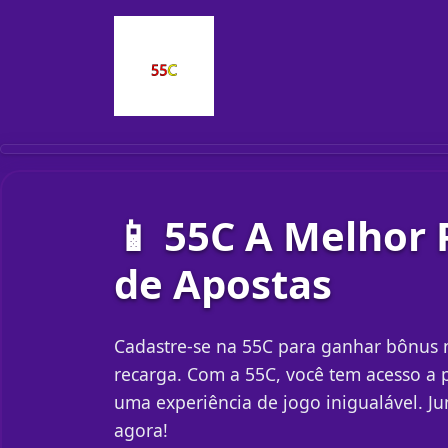
📱 55C A Melhor
de Apostas
Cadastre-se na 55C para ganhar bônus 
recarga. Com a 55C, você tem acesso a 
uma experiência de jogo inigualável. J
agora!