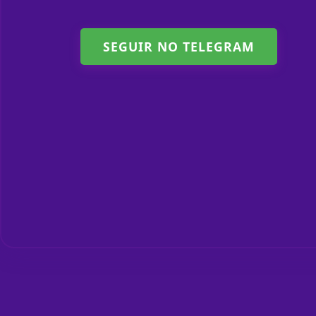
SEGUIR NO TELEGRAM