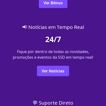
Ver Bônus
📢 Notícias em Tempo Real
24/7
Fique por dentro de todas as novidades,
promoções e eventos da 55D em tempo real!
Ver Notícias
💬 Suporte Direto