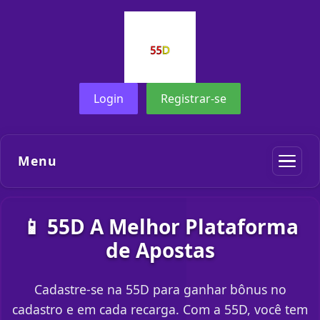
Login
Registrar-se
Menu
📱 55D A Melhor Plataforma
de Apostas
Cadastre-se na 55D para ganhar bônus no
cadastro e em cada recarga. Com a 55D, você tem