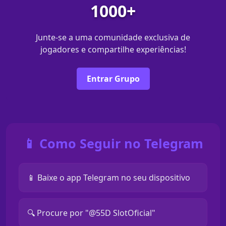
1000+
Junte-se a uma comunidade exclusiva de
jogadores e compartilhe experiências!
Entrar Grupo
📱 Como Seguir no Telegram
📱 Baixe o app Telegram no seu dispositivo
🔍 Procure por "@55D SlotOficial"