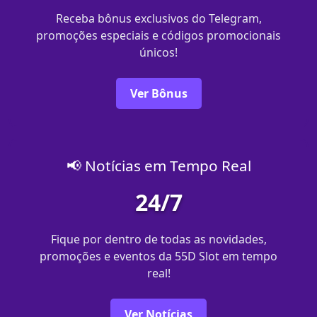
Receba bônus exclusivos do Telegram,
promoções especiais e códigos promocionais
únicos!
Ver Bônus
📢 Notícias em Tempo Real
24/7
Fique por dentro de todas as novidades,
promoções e eventos da 55D Slot em tempo
real!
Ver Notícias