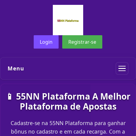
Login
Registrar-se
Menu
📱 55NN Plataforma A Melhor
Plataforma de Apostas
Cadastre-se na 55NN Plataforma para ganhar
bônus no cadastro e em cada recarga. Com a