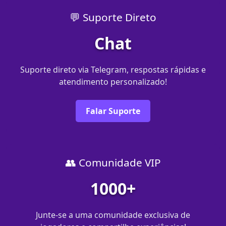
💬 Suporte Direto
Chat
Suporte direto via Telegram, respostas rápidas e
atendimento personalizado!
Falar Suporte
👥 Comunidade VIP
1000+
Junte-se a uma comunidade exclusiva de