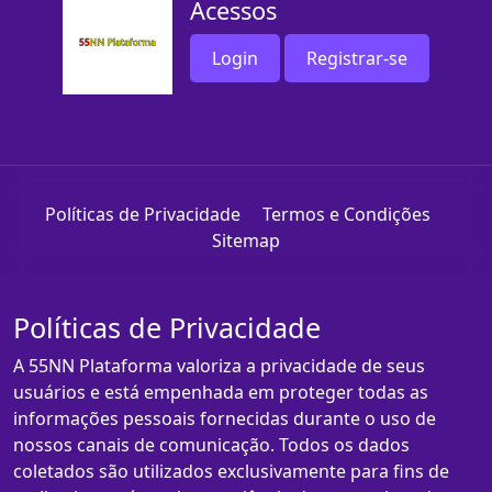
Acessos
Login
Registrar-se
Políticas de Privacidade
Termos e Condições
Sitemap
Políticas de Privacidade
A 55NN Plataforma valoriza a privacidade de seus
usuários e está empenhada em proteger todas as
informações pessoais fornecidas durante o uso de
nossos canais de comunicação. Todos os dados
coletados são utilizados exclusivamente para fins de