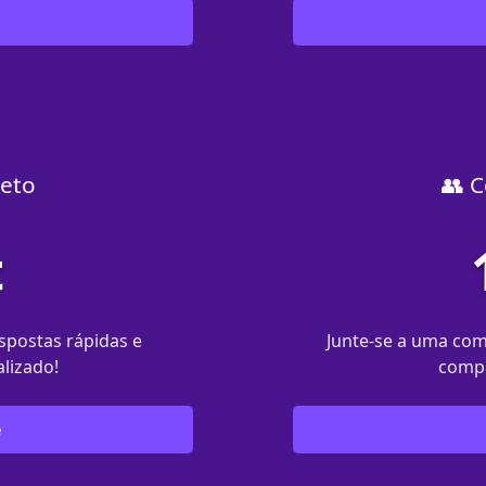
reto
👥 
t
espostas rápidas e
Junte-se a uma com
lizado!
compa
e