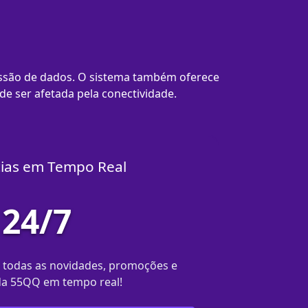
pressão de dados. O sistema também oferece
e ser afetada pela conectividade.
cias em Tempo Real
24/7
e todas as novidades, promoções e
da 55QQ em tempo real!