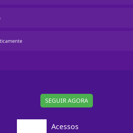
a
aticamente
SEGUIR AGORA
Acessos