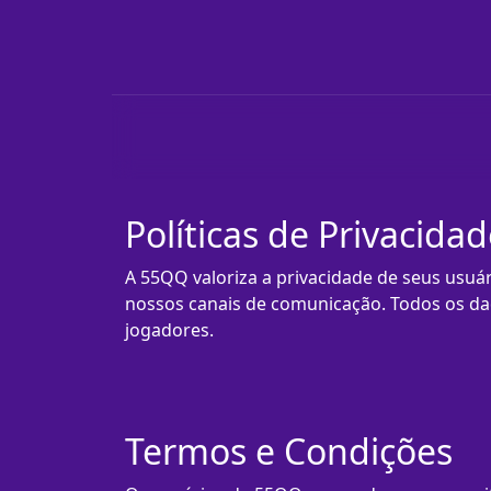
Políticas de Privacida
A 55QQ valoriza a privacidade de seus usu
nossos canais de comunicação. Todos os dad
jogadores.
Termos e Condições