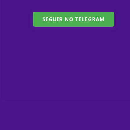
SEGUIR NO TELEGRAM