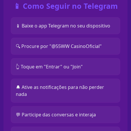
📱 Como Seguir no Telegram
📱 Baixe o app Telegram no seu dispositivo
🔍 Procure por "@55WW CasinoOficial"
👆 Toque em "Entrar" ou "Join"
🔔 Ative as notificações para não perder
nada
💬 Participe das conversas e interaja