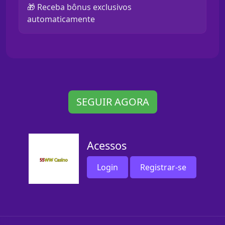
🎁 Receba bônus exclusivos
automaticamente
SEGUIR AGORA
Acessos
Login
Registrar-se