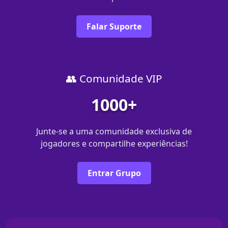
Falar Suporte
👥 Comunidade VIP
1000+
Junte-se a uma comunidade exclusiva de
jogadores e compartilhe experiências!
Entrar Grupo