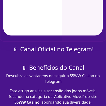
📱 Canal Oficial no Telegram!
📱 Benefícios do Canal
Descubra as vantagens de seguir a 55WW Casino no
Telegram
Este artigo analisa a ascensão dos jogos móveis,
focando na categoria de 'Aplicativo Móvel' do site
55WW Casino
, abordando sua diversidade,