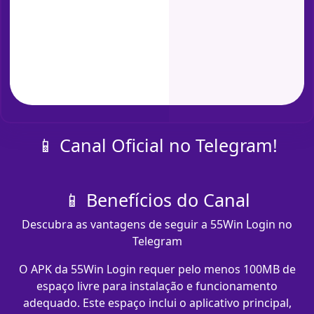
📱 Canal Oficial no Telegram!
📱 Benefícios do Canal
Descubra as vantagens de seguir a 55Win Login no
Telegram
O APK da 55Win Login requer pelo menos 100MB de
espaço livre para instalação e funcionamento
adequado. Este espaço inclui o aplicativo principal,