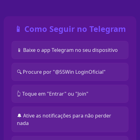
📱 Como Seguir no Telegram
📱 Baixe o app Telegram no seu dispositivo
🔍 Procure por "@55Win LoginOficial"
👆 Toque em "Entrar" ou "Join"
🔔 Ative as notificações para não perder
nada