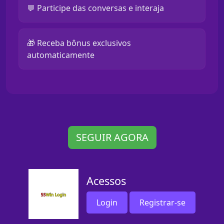
💬 Participe das conversas e interaja
🎁 Receba bônus exclusivos
automaticamente
SEGUIR AGORA
Acessos
Login
Registrar-se