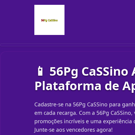
📱 56Pg CaSSino
Plataforma de A
Cadastre-se na 56Pg CaSSino para ganh
em cada recarga. Com a 56Pg CaSSino, 
promoções incríveis e uma experiência d
Junte-se aos vencedores agora!