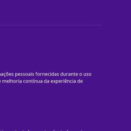
mações pessoais fornecidas durante o uso
e melhoria contínua da experiência de