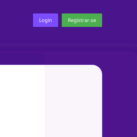
Login
Registrar-se