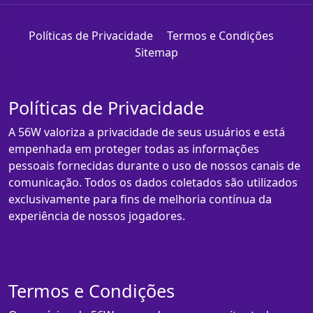
Políticas de Privacidade
Termos e Condições
Sitemap
Políticas de Privacidade
A 56W valoriza a privacidade de seus usuários e está
empenhada em proteger todas as informações
pessoais fornecidas durante o uso de nossos canais de
comunicação. Todos os dados coletados são utilizados
exclusivamente para fins de melhoria contínua da
experiência de nossos jogadores.
Termos e Condições