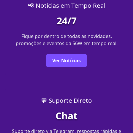
📢 Notícias em Tempo Real
24/7
Fique por dentro de todas as novidades,
promoções e eventos da 56W em tempo real!
Ver Notícias
💬 Suporte Direto
Chat
Suporte direto via Telegram, respostas rápidas e