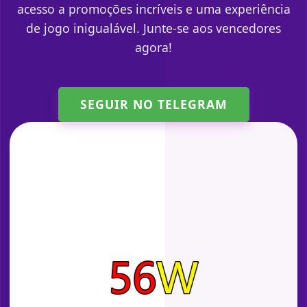
acesso a promoções incríveis e uma experiência
de jogo inigualável. Junte-se aos vencedores
agora!
SEGUIR NO TELEGRAM