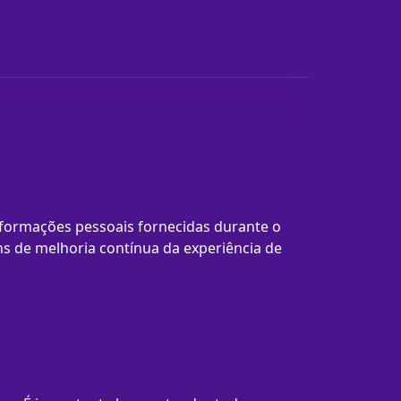
nformações pessoais fornecidas durante o
ns de melhoria contínua da experiência de