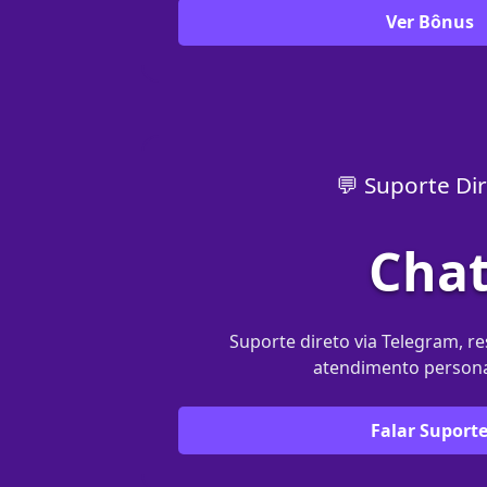
Ver Bônus
💬 Suporte Di
Cha
Suporte direto via Telegram, r
atendimento persona
Falar Suport