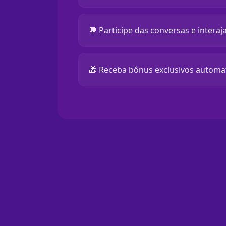
💬 Participe das conversas e interaj
🎁 Receba bônus exclusivos autom