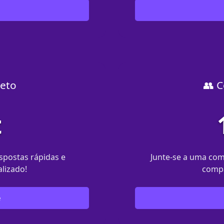
reto
👥 
t
espostas rápidas e
Junte-se a uma com
lizado!
compa
e