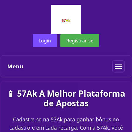
Login
Registrar-se
Menu
📱 57Ak A Melhor Plataforma
de Apostas
Cadastre-se na 57Ak para ganhar bônus no
cadastro e em cada recarga. Com a 57Ak, você