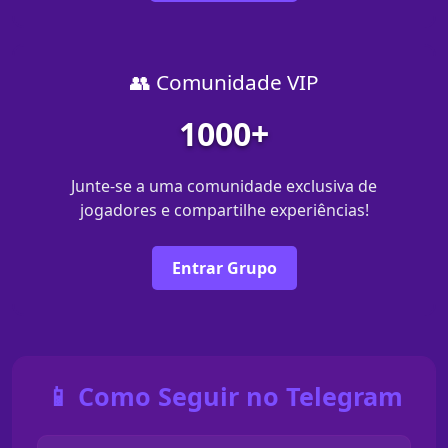
👥 Comunidade VIP
1000+
Junte-se a uma comunidade exclusiva de
jogadores e compartilhe experiências!
Entrar Grupo
📱 Como Seguir no Telegram