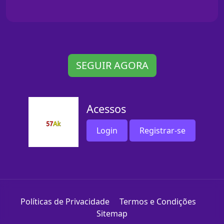
SEGUIR AGORA
Acessos
Login
Registrar-se
Políticas de Privacidade
Termos e Condições
Sitemap