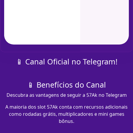
📱 Canal Oficial no Telegram!
📱 Benefícios do Canal
Descubra as vantagens de seguir a 57Ak no Telegram
A maioria dos slot 57Ak conta com recursos adicionais
como rodadas grátis, multiplicadores e mini games
bônus.