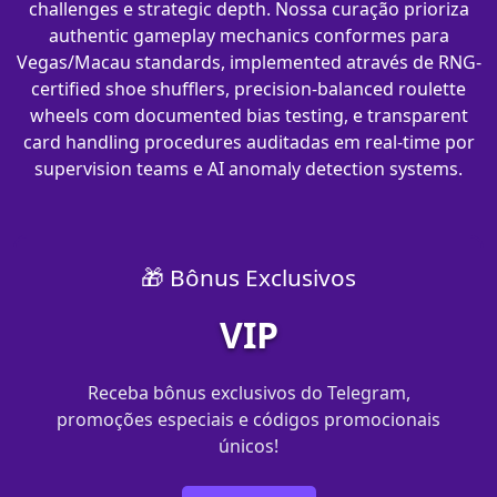
challenges e strategic depth. Nossa curação prioriza
authentic gameplay mechanics conformes para
Vegas/Macau standards, implemented através de RNG-
certified shoe shufflers, precision-balanced roulette
wheels com documented bias testing, e transparent
card handling procedures auditadas em real-time por
supervision teams e AI anomaly detection systems.
🎁 Bônus Exclusivos
VIP
Receba bônus exclusivos do Telegram,
promoções especiais e códigos promocionais
únicos!