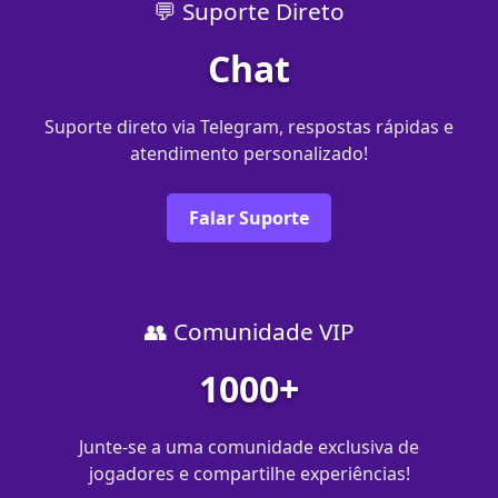
💬 Suporte Direto
Chat
Suporte direto via Telegram, respostas rápidas e
atendimento personalizado!
Falar Suporte
👥 Comunidade VIP
1000+
Junte-se a uma comunidade exclusiva de
jogadores e compartilhe experiências!