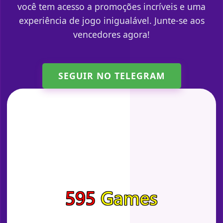
você tem acesso a promoções incríveis e uma
experiência de jogo inigualável. Junte-se aos
vencedores agora!
SEGUIR NO TELEGRAM