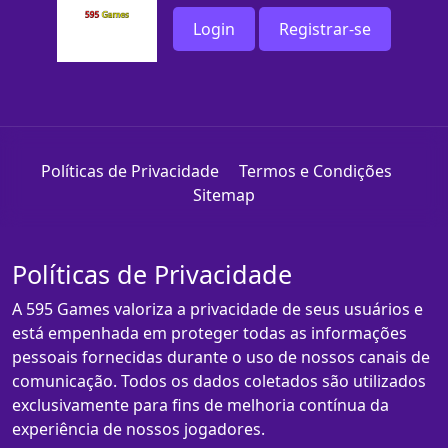
Login
Registrar-se
Políticas de Privacidade
Termos e Condições
Sitemap
Políticas de Privacidade
A 595 Games valoriza a privacidade de seus usuários e
está empenhada em proteger todas as informações
pessoais fornecidas durante o uso de nossos canais de
comunicação. Todos os dados coletados são utilizados
exclusivamente para fins de melhoria contínua da
experiência de nossos jogadores.